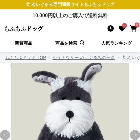
犬 ぬいぐるみ
専門通販サイト
もふもふドッグ
10,000
円以上のご購入で送料無料
0
0
もふもふドッグ
新着商品
商品を検索
人気ランキング
もふもふドッグ TOP
›
シュナウザー ぬいぐるみの一覧
›
犬 ぬい
Previous slide
Ne