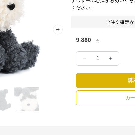
ナウザーの心温まるぬいぐる
ください。
ご注文確定か
Next slide
9,880
円
1
購
カー