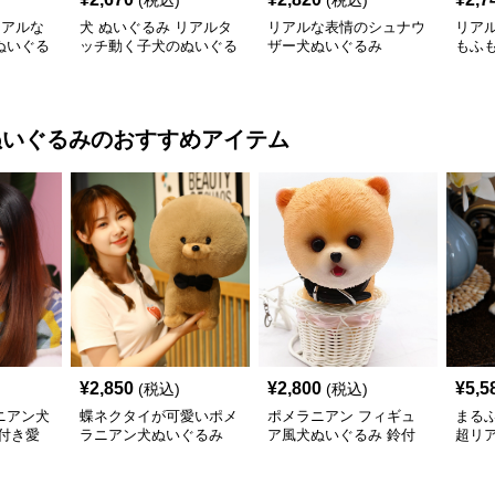
(税込)
(税込)
リアルな
犬 ぬいぐるみ リアルタ
リアルな表情のシュナウ
リア
ぬいぐる
ッチ動く子犬のぬいぐる
ザー犬ぬいぐるみ
もふ
み愛らしい垂れ耳
ぬいぐるみ
のおすすめアイテム
¥
2,850
¥
2,800
¥
5,5
(税込)
(税込)
ニアン犬
蝶ネクタイが可愛いポメ
ポメラニアン フィギュ
まる
付き愛
ラニアン犬ぬいぐるみ
ア風犬ぬいぐるみ 鈴付
超リ
き首輪