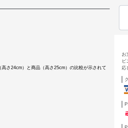
お
ビ
5（高さ24cm）と商品（高さ25cm）の比較が示されて
応
P
P