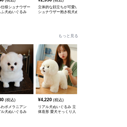
(税込)
(税込)
(税込)
ル仕様シュナウザー
立体的な顔立ちが可愛い
犬 ぬいぐるみ もこもこ
もふ犬ぬいぐるみ
シュナウザー抱き枕犬ぬ
素材のシュナウザー抱き
いぐるみ
枕ぬいぐるみ
もっと見る
80
¥
4,220
¥
3,690
(税込)
(税込)
(税込)
ふわポメラニアン
リアル犬ぬいぐるみ 立
ボーダー服を着たポメラ
アル犬ぬいぐるみ
体造形 愛犬そっくり人
ニアン犬ぬいぐるみ
形