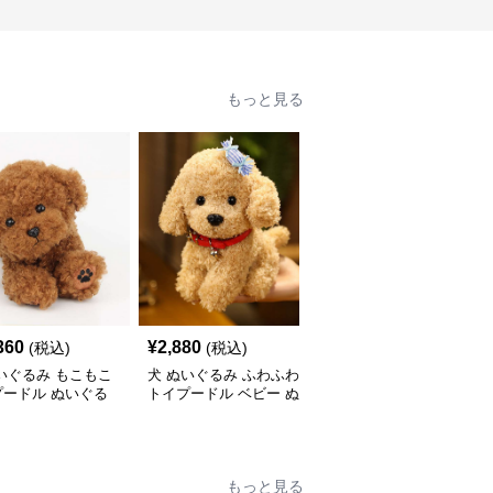
もっと見る
360
¥
2,880
¥
5,310
(税込)
(税込)
(税込)
いぐるみ もこもこ
犬 ぬいぐるみ ふわふわ
犬 ぬいぐるみ 垂れ耳が
プードル ぬいぐる
トイプードル ベビー ぬ
かわいい犬ぬいぐるみ
いぐるみ
もふもふ子犬
もっと見る