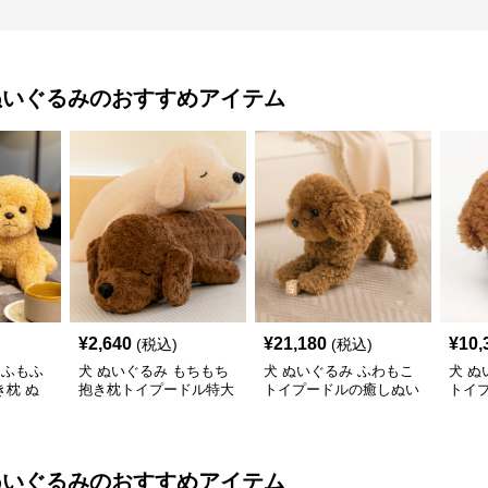
ぬいぐるみ
のおすすめアイテム
¥
2,640
¥
21,180
¥
10,
(税込)
(税込)
もふもふ
犬 ぬいぐるみ もちもち
犬 ぬいぐるみ ふわもこ
犬 ぬ
枕 ぬ
抱き枕トイプードル特大
トイプードルの癒しぬい
トイ
ぬいぐるみ
ぐるみ
み
ぬいぐるみ
のおすすめアイテム