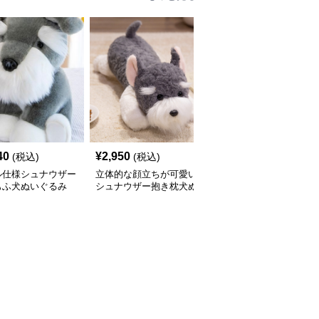
40
¥
2,950
¥
3,390
(税込)
(税込)
(税込)
ル仕様シュナウザー
立体的な顔立ちが可愛い
犬 ぬいぐるみ もこもこ
もふ犬ぬいぐるみ
シュナウザー抱き枕犬ぬ
素材のシュナウザー抱き
いぐるみ
枕ぬいぐるみ