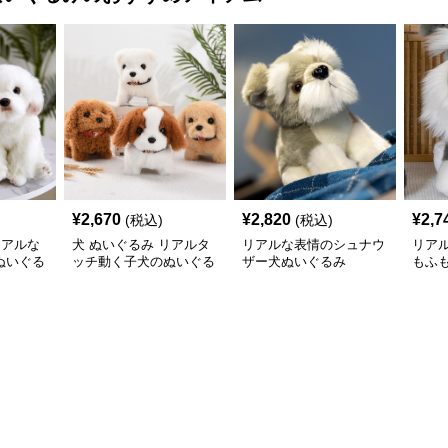
¥
2,670
¥
2,820
¥
2,7
(税込)
(税込)
リアルな
犬 ぬいぐるみ リアルタ
リアルな表情のシュナウ
リア
ぬいぐる
ッチ動く子犬のぬいぐる
ザー犬ぬいぐるみ
もふ
み愛らしい垂れ耳