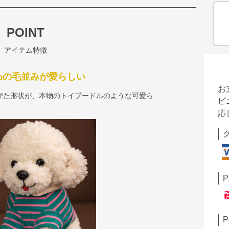
POINT
アイテム特徴
わの毛並みが愛らしい
お
びた形状が、本物のトイプードルのような可愛ら
ビ
応
P
P