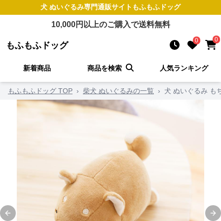
犬 ぬいぐるみ
専門通販サイト
もふもふドッグ
10,000
円以上のご購入で送料無料
0
0
もふもふドッグ
新着商品
商品を検索
人気ランキング
もふもふドッグ TOP
›
柴犬 ぬいぐるみの一覧
›
犬 ぬいぐるみ 
Previous slide
Ne