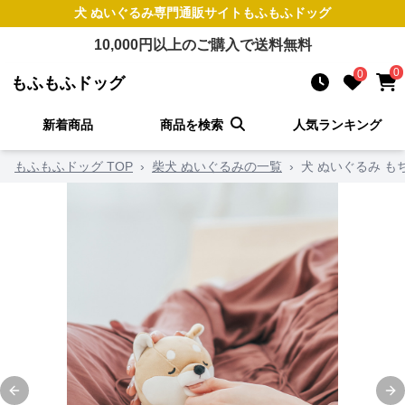
犬 ぬいぐるみ
専門通販サイト
もふもふドッグ
10,000
円以上のご購入で送料無料
0
0
もふもふドッグ
新着商品
商品を検索
人気ランキング
もふもふドッグ TOP
›
柴犬 ぬいぐるみの一覧
›
犬 ぬいぐるみ 
Previous slide
Ne