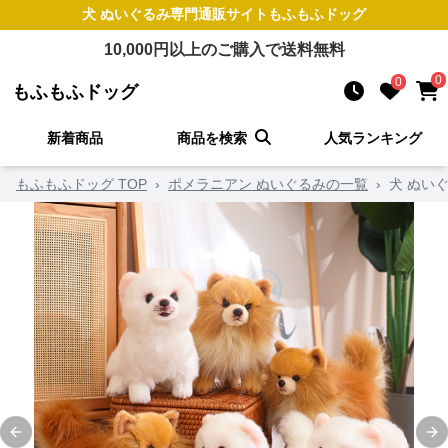
犬 ぬいぐるみ
専門通販サイト
もふもふドッグ
10,000
円以上のご購入で送料無料
0
0
もふもふドッグ
新着商品
商品を検索
人気ランキング
もふもふドッグ TOP
›
ポメラニアン ぬいぐるみの一覧
›
犬 ぬい
Previous slide
Ne