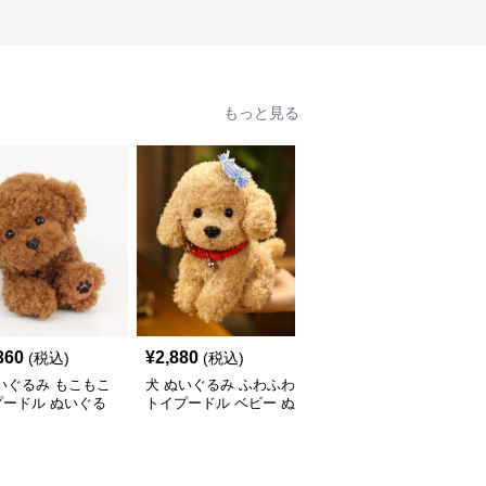
もっと見る
360
¥
2,880
¥
5,900
(税込)
(税込)
(税込)
いぐるみ もこもこ
犬 ぬいぐるみ ふわふわ
犬 ぬいぐるみ リアルな
プードル ぬいぐる
トイプードル ベビー ぬ
毛並みの動く犬ぬいぐる
いぐるみ
み