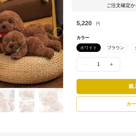
ご注文確定か
5,220
円
Next slide
カラー
ホワイト
ブラウン
1
購
カー