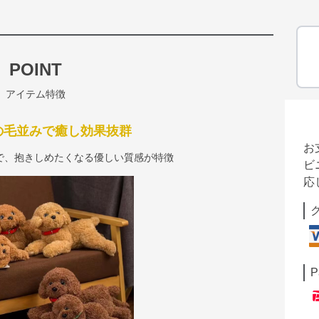
POINT
アイテム特徴
の毛並みで癒し効果抜群
お
で、抱きしめたくなる優しい質感が特徴
ビ
応
P