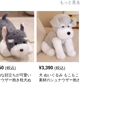
もっと見る
50
¥
3,390
¥
3,430
(税込)
(税込)
(税込)
的な顔立ちが可愛い
犬 ぬいぐるみ もこもこ
犬 ぬいぐるみ リアルな
ナウザー抱き枕犬ぬ
素材のシュナウザー抱き
表情のシュナウザーぬい
るみ
枕ぬいぐるみ
ぐるみ