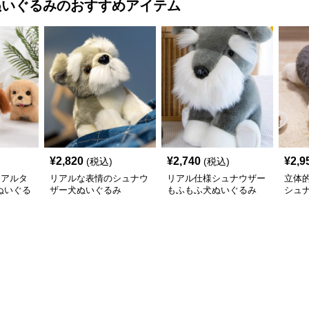
ぬいぐるみ
のおすすめアイテム
¥
2,820
¥
2,740
¥
2,9
(税込)
(税込)
リアルタ
リアルな表情のシュナウ
リアル仕様シュナウザー
立体
ぬいぐる
ザー犬ぬいぐるみ
もふもふ犬ぬいぐるみ
シュ
耳
いぐ