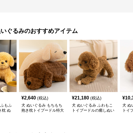
ぬいぐるみ
のおすすめアイテム
¥
2,640
¥
21,180
¥
10,
(税込)
(税込)
もふもふ
犬 ぬいぐるみ もちもち
犬 ぬいぐるみ ふわもこ
犬 ぬ
枕 ぬ
抱き枕トイプードル特大
トイプードルの癒しぬい
トイ
ぬいぐるみ
ぐるみ
み