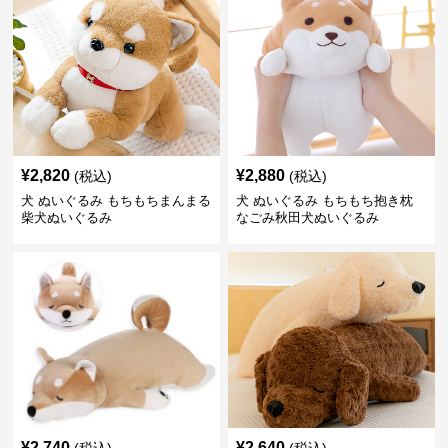
¥
2,820
¥
2,880
(税込)
(税込)
犬 ぬいぐるみ もちもちまんまる
犬 ぬいぐるみ もちもち抱き枕
柴犬ぬいぐるみ
なごみ秋田犬ぬいぐるみ
¥
2,740
¥
2,640