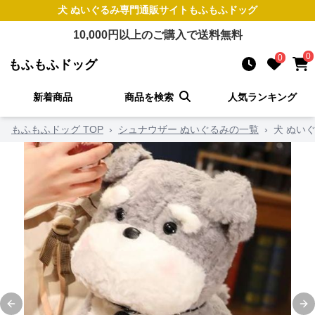
犬 ぬいぐるみ
専門通販サイト
もふもふドッグ
10,000
円以上のご購入で送料無料
0
0
もふもふドッグ
新着商品
商品を検索
人気ランキング
もふもふドッグ TOP
›
シュナウザー ぬいぐるみの一覧
›
犬 ぬい
Previous slide
Ne