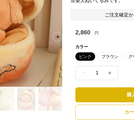
豆柴犬ぬいぐるみです。
ご注文確定か
2,860
円
Next slide
カラー
ピンク
ブラウン
グ
1
購
カー