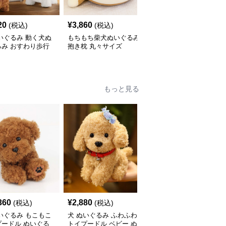
20
¥
3,860
¥
2,550
(税込)
(税込)
(税込)
いぐるみ 動く犬ぬ
もちもち柴犬ぬいぐるみ
犬 ぬいぐるみ 和風はち
るみ おすわり歩行
抱き枕 丸々サイズ
まき姿の柴犬ぬいぐるみ
いい子犬
もっと見る
360
¥
2,880
¥
5,310
(税込)
(税込)
(税込)
いぐるみ もこもこ
犬 ぬいぐるみ ふわふわ
犬 ぬいぐるみ 垂れ耳が
プードル ぬいぐる
トイプードル ベビー ぬ
かわいい犬ぬいぐるみ