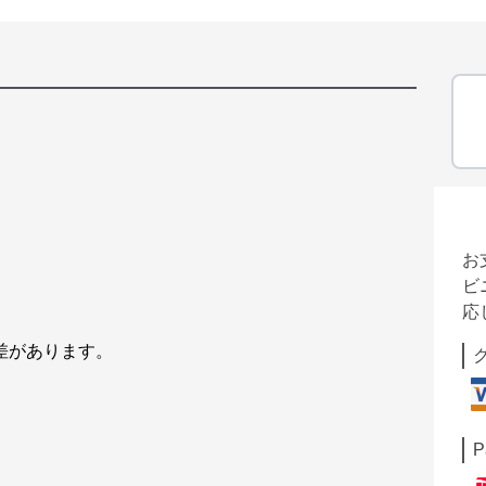
お
ビ
応
誤差があります。
P