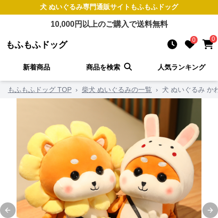
犬 ぬいぐるみ
専門通販サイト
もふもふドッグ
10,000
円以上のご購入で送料無料
0
0
もふもふドッグ
新着商品
商品を検索
人気ランキング
もふもふドッグ TOP
›
柴犬 ぬいぐるみの一覧
›
犬 ぬいぐるみ 
Previous slide
Ne