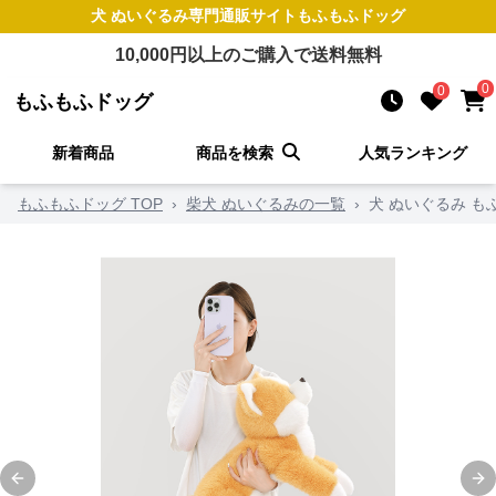
犬 ぬいぐるみ
専門通販サイト
もふもふドッグ
10,000
円以上のご購入で送料無料
0
0
もふもふドッグ
新着商品
商品を検索
人気ランキング
もふもふドッグ TOP
›
柴犬 ぬいぐるみの一覧
›
犬 ぬいぐるみ も
Previous slide
Ne