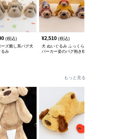
90
¥
2,510
¥
2,550
(税込)
(税込)
(税込)
ポーズ癒し系パグ犬
犬 ぬいぐるみ ふっくら
犬 ぬいぐるみ ごろ寝ポ
ぐるみ
パーカー姿のパグ抱き枕
ーズのパグぬいぐるみ
ぬいぐるみ
もっと見る