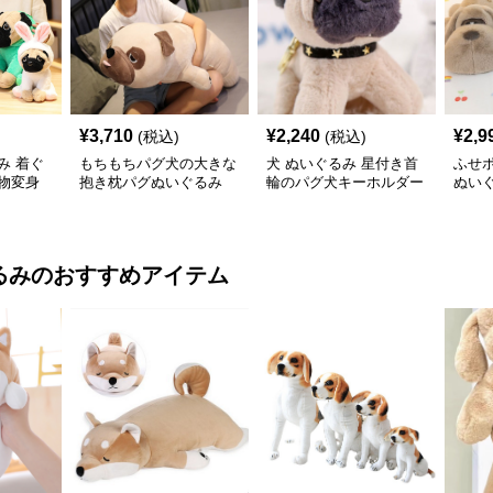
¥
3,710
¥
2,240
¥
2,9
(税込)
(税込)
み 着ぐ
もちもちパグ犬の大きな
犬 ぬいぐるみ 星付き首
ふせ
物変身
抱き枕パグぬいぐるみ
輪のパグ犬キーホルダー
ぬい
付きぬいぐるみ
るみ
のおすすめアイテム