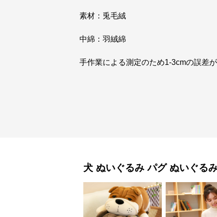
素材：兎毛絨
中綿：羽絨綿
手作業による測定のため1-3cmの誤差
犬 ぬいぐるみ
パグ ぬいぐる