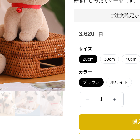
好きにぴったりの一品です。
ご注文確定か
3,620
円
サイズ
Next slide
20cm
30cm
40cm
カラー
ブラウン
ホワイト
1
購