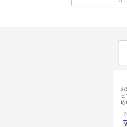
カー
お
ビ
応