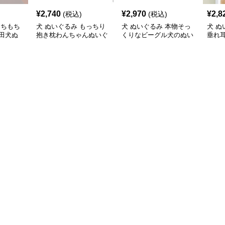
¥
2,740
¥
2,970
¥
2,8
(税込)
(税込)
もちもち
犬 ぬいぐるみ もっちり
犬 ぬいぐるみ 本物そっ
犬 ぬ
田犬ぬ
抱き枕わんちゃんぬいぐ
くりなビーグル犬のぬい
垂れ
るみ
ぐるみ四サイズ展開
きな