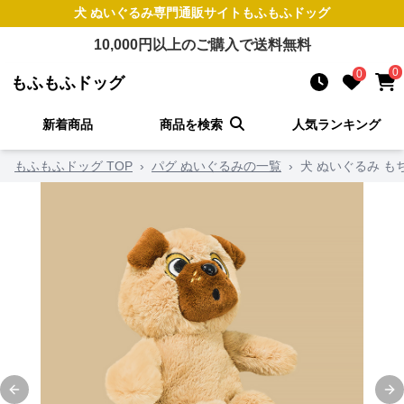
犬 ぬいぐるみ
専門通販サイト
もふもふドッグ
10,000
円以上のご購入で送料無料
0
0
もふもふドッグ
新着商品
商品を検索
人気ランキング
もふもふドッグ TOP
›
パグ ぬいぐるみの一覧
›
犬 ぬいぐるみ 
Previous slide
Ne