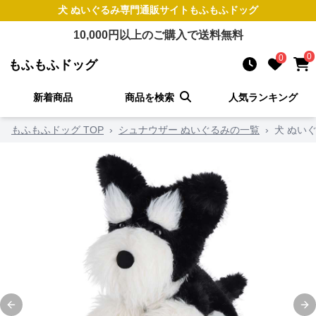
犬 ぬいぐるみ
専門通販サイト
もふもふドッグ
10,000
円以上のご購入で送料無料
0
0
もふもふドッグ
新着商品
商品を検索
人気ランキング
もふもふドッグ TOP
›
シュナウザー ぬいぐるみの一覧
›
犬 ぬい
Previous slide
Ne