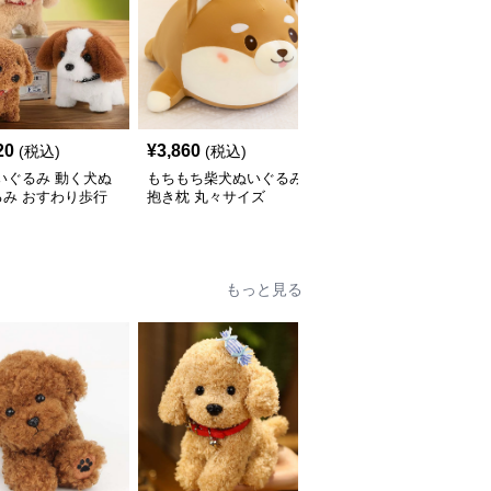
20
¥
3,860
¥
2,550
(税込)
(税込)
(税込)
いぐるみ 動く犬ぬ
もちもち柴犬ぬいぐるみ
犬 ぬいぐるみ 和風はち
るみ おすわり歩行
抱き枕 丸々サイズ
まき姿の柴犬ぬいぐるみ
いい子犬
もっと見る