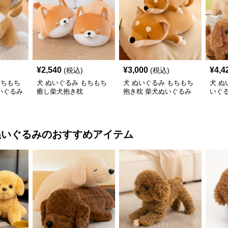
¥
2,540
¥
3,000
¥
4,4
(税込)
(税込)
もちもち
犬 ぬいぐるみ もちもち
犬 ぬいぐるみ もちもち
犬 ぬ
いぐるみ
癒し柴犬抱き枕
抱き枕 柴犬ぬいぐるみ
いぐ
かわ
ぬいぐるみ
のおすすめアイテム