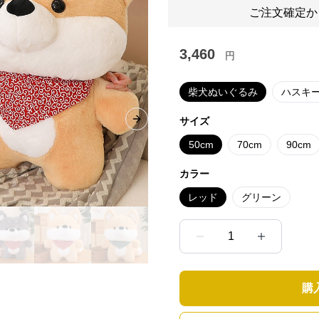
ご注文確定か
3,460
円
柴犬ぬいぐるみ
ハスキ
サイズ
Next slide
50cm
70cm
90cm
カラー
レッド
グリーン
1
購