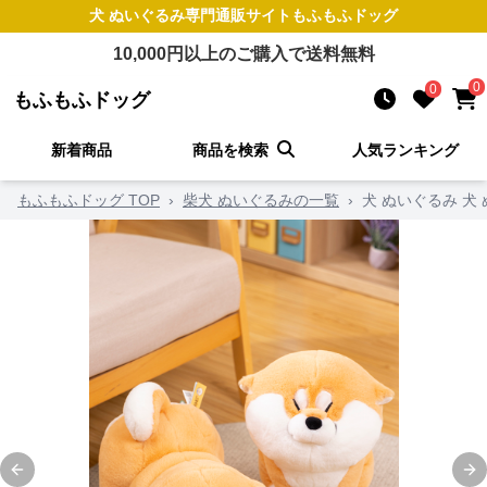
犬 ぬいぐるみ
専門通販サイト
もふもふドッグ
10,000
円以上のご購入で送料無料
0
0
もふもふドッグ
新着商品
商品を検索
人気ランキング
もふもふドッグ TOP
›
柴犬 ぬいぐるみの一覧
›
犬 ぬいぐるみ 犬
Previous slide
Ne