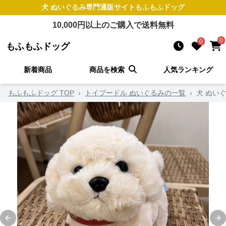
犬 ぬいぐるみ
専門通販サイト
もふもふドッグ
10,000
円以上のご購入で送料無料
0
0
もふもふドッグ
新着商品
商品を検索
人気ランキング
もふもふドッグ TOP
›
トイプードル ぬいぐるみの一覧
›
犬 ぬい
Previous slide
Ne