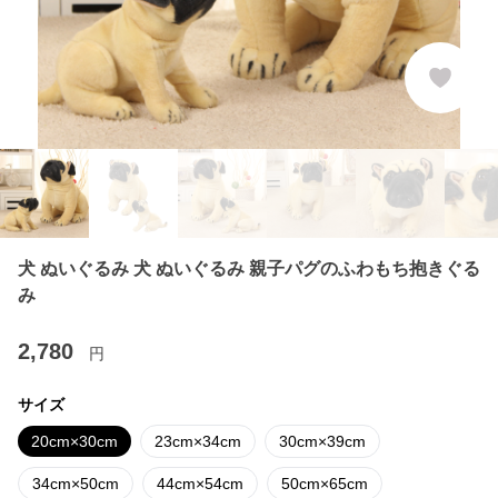
犬 ぬいぐるみ 犬 ぬいぐるみ 親子パグのふわもち抱きぐる
み
2,780
円
サイズ
20cm×30cm
23cm×34cm
30cm×39cm
34cm×50cm
44cm×54cm
50cm×65cm