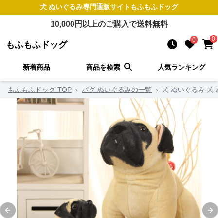
犬 ぬいぐるみ
専門通販サイト
もふもふドッグ
10,000
円以上のご購入で送料無料
0
0
もふもふドッグ
新着商品
商品を検索
人気ランキング
もふもふドッグ TOP
›
パグ ぬいぐるみの一覧
›
犬 ぬいぐるみ 犬
Previous slide
Ne