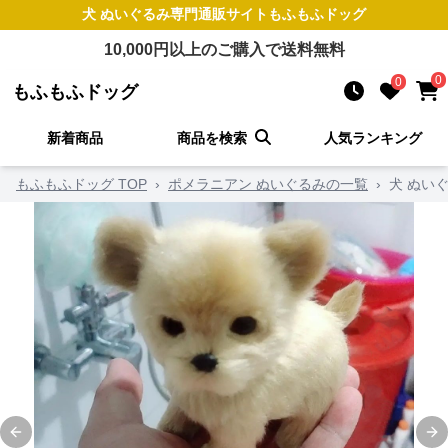
犬 ぬいぐるみ
専門通販サイト
もふもふドッグ
10,000
円以上のご購入で送料無料
0
0
もふもふドッグ
新着商品
商品を検索
人気ランキング
もふもふドッグ TOP
›
ポメラニアン ぬいぐるみの一覧
›
犬 ぬい
Previous slide
Ne