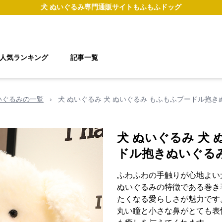
犬 ぬいぐるみ
専門通販サイト
もふもふドッグ
人気ランキング
記事一覧
いぐるみの一覧
›
犬 ぬいぐるみ 犬 ぬいぐるみ もふもふプードル抱き
犬 ぬいぐるみ 犬
ドル抱きぬいぐる
ふわふわの手触りが心地よい
ぬいぐるみの特徴である巻き
たくなる愛らしさが魅力です
丸い瞳と小さな鼻がとても表