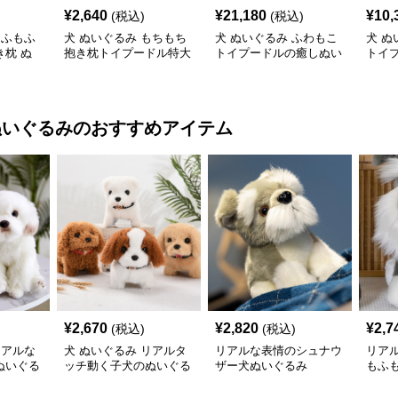
¥
2,640
¥
21,180
¥
10,
(税込)
(税込)
もふもふ
犬 ぬいぐるみ もちもち
犬 ぬいぐるみ ふわもこ
犬 ぬ
枕 ぬ
抱き枕トイプードル特大
トイプードルの癒しぬい
トイ
ぬいぐるみ
ぐるみ
み
ぬいぐるみ
のおすすめアイテム
¥
2,670
¥
2,820
¥
2,7
(税込)
(税込)
リアルな
犬 ぬいぐるみ リアルタ
リアルな表情のシュナウ
リア
ぬいぐる
ッチ動く子犬のぬいぐる
ザー犬ぬいぐるみ
もふ
み愛らしい垂れ耳