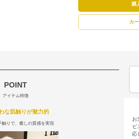
購
カー
POINT
アイテム特徴
わな肌触りが魅力的
お
手触りで、癒しの質感を実現
ビ
応