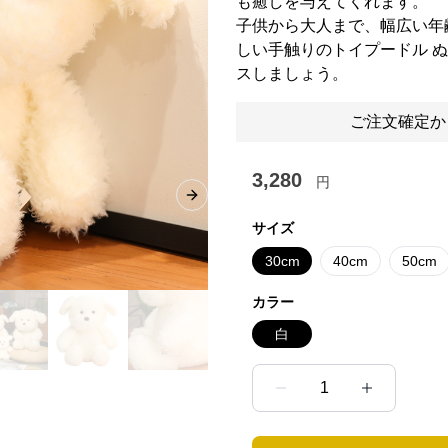
も癒しを与えてくれます。
子供から大人まで、幅広い年
しい手触りのトイプードル 
スしましょう。
ご注文確定か
3,280
円
Next slide
サイズ
30cm
40cm
50cm
カラー
白
1