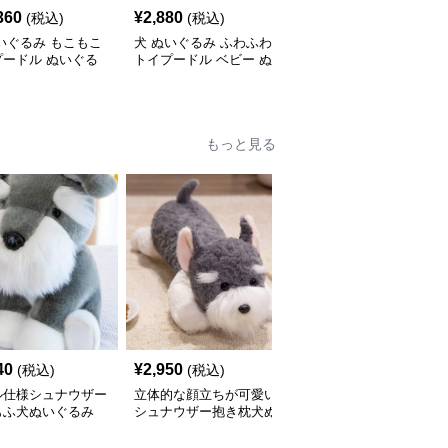
360
¥
2,880
¥
5,310
(税込)
(税込)
(税込)
いぐるみ もこもこ
犬 ぬいぐるみ ふわふわ
犬 ぬいぐるみ 垂れ耳が
プードル ぬいぐる
トイプードル ベビー ぬ
かわいい犬ぬいぐるみ
いぐるみ
もふもふ子犬
もっと見る
40
¥
2,950
¥
3,390
(税込)
(税込)
(税込)
ル仕様シュナウザー
立体的な顔立ちが可愛い
犬 ぬいぐるみ もこもこ
もふ犬ぬいぐるみ
シュナウザー抱き枕犬ぬ
素材のシュナウザー抱き
いぐるみ
枕ぬいぐるみ