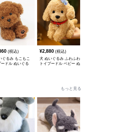
360
¥
2,880
¥
5,310
(税込)
(税込)
(税込)
いぐるみ もこもこ
犬 ぬいぐるみ ふわふわ
犬 ぬいぐるみ 垂れ耳が
プードル ぬいぐる
トイプードル ベビー ぬ
かわいい犬ぬいぐるみ
いぐるみ
もふもふ子犬
もっと見る