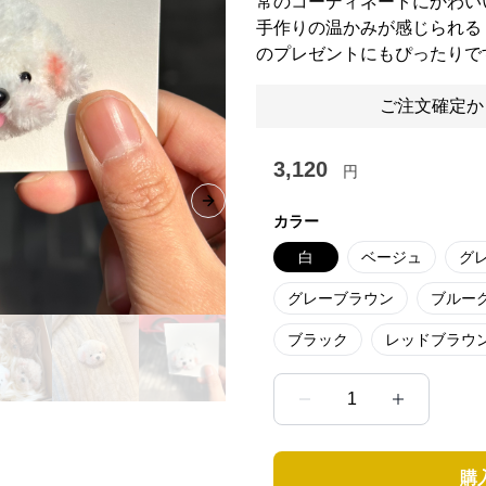
常のコーディネートにかわい
手作りの温かみが感じられる
のプレゼントにもぴったりで
ご注文確定か
3,120
円
Next slide
カラー
白
ベージュ
グ
グレーブラウン
ブルー
ブラック
レッドブラウ
1
購