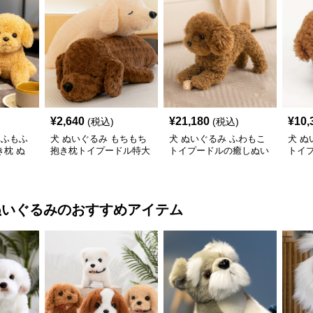
¥
2,640
¥
21,180
¥
10,
(税込)
(税込)
もふもふ
犬 ぬいぐるみ もちもち
犬 ぬいぐるみ ふわもこ
犬 ぬ
枕 ぬ
抱き枕トイプードル特大
トイプードルの癒しぬい
トイ
ぬいぐるみ
ぐるみ
み
ぬいぐるみ
のおすすめアイテム