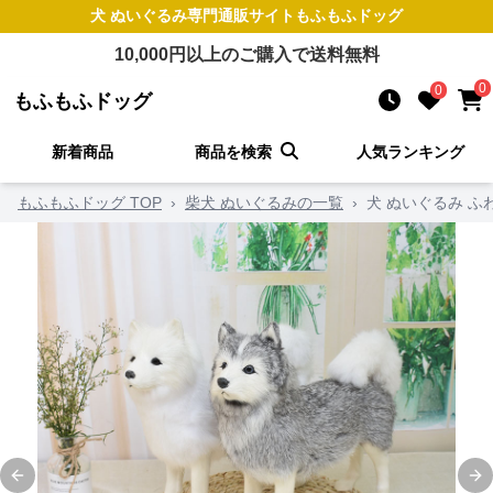
犬 ぬいぐるみ
専門通販サイト
もふもふドッグ
10,000
円以上のご購入で送料無料
0
0
もふもふドッグ
新着商品
商品を検索
人気ランキング
もふもふドッグ TOP
›
柴犬 ぬいぐるみの一覧
›
犬 ぬいぐるみ ふ
Previous slide
Ne