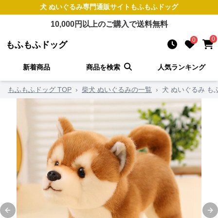
犬 ぬいぐるみ
専門通販サイト
もふもふドッグ
10,000
円以上のご購入で送料無料
0
0
もふもふドッグ
新着商品
商品を検索
人気ランキング
もふもふドッグ TOP
›
柴犬 ぬいぐるみの一覧
›
犬 ぬいぐるみ も
Previous slide
Ne