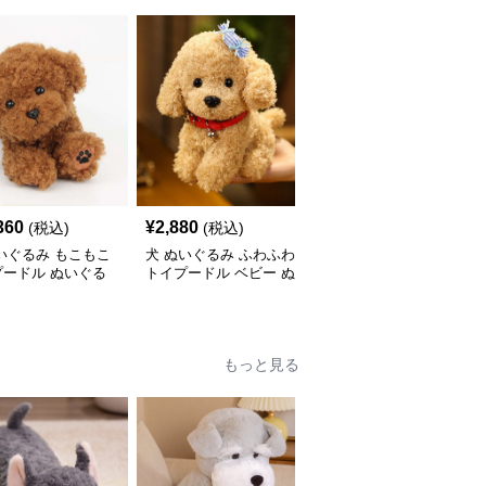
360
¥
2,880
¥
5,900
(税込)
(税込)
(税込)
いぐるみ もこもこ
犬 ぬいぐるみ ふわふわ
犬 ぬいぐるみ リアルな
プードル ぬいぐる
トイプードル ベビー ぬ
毛並みの動く犬ぬいぐる
いぐるみ
み
もっと見る