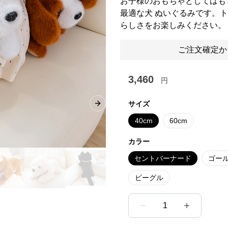
お子様のおもちゃとしてはも
最適な犬 ぬいぐるみです。
らしさをお楽しみください。
ご注文確定か
3,460
円
サイズ
Next slide
40cm
60cm
カラー
セントバーナード
ゴー
ビーグル
1