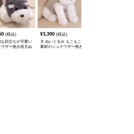
50
¥
3,390
¥
3,430
(税込)
(税込)
(税込)
的な顔立ちが可愛い
犬 ぬいぐるみ もこもこ
犬 ぬいぐるみ リアルな
ナウザー抱き枕犬ぬ
素材のシュナウザー抱き
表情のシュナウザーぬい
るみ
枕ぬいぐるみ
ぐるみ