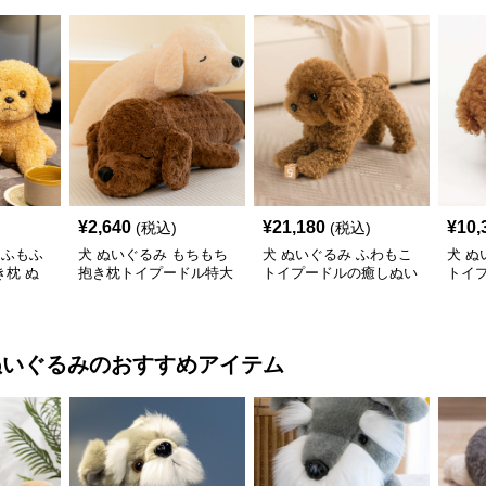
¥
2,640
¥
21,180
¥
10,
(税込)
(税込)
もふもふ
犬 ぬいぐるみ もちもち
犬 ぬいぐるみ ふわもこ
犬 ぬ
枕 ぬ
抱き枕トイプードル特大
トイプードルの癒しぬい
トイ
ぬいぐるみ
ぐるみ
み
ぬいぐるみ
のおすすめアイテム