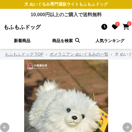
犬 ぬいぐるみ
専門通販サイト
もふもふドッグ
10,000
円以上のご購入で送料無料
0
0
もふもふドッグ
新着商品
商品を検索
人気ランキング
もふもふドッグ TOP
›
ポメラニアン ぬいぐるみの一覧
›
犬 ぬい
Previous slide
Ne