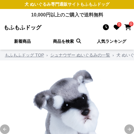
犬 ぬいぐるみ
専門通販サイト
もふもふドッグ
10,000
円以上のご購入で送料無料
0
0
もふもふドッグ
新着商品
商品を検索
人気ランキング
もふもふドッグ TOP
›
シュナウザー ぬいぐるみの一覧
›
犬 ぬい
Previous slide
Ne