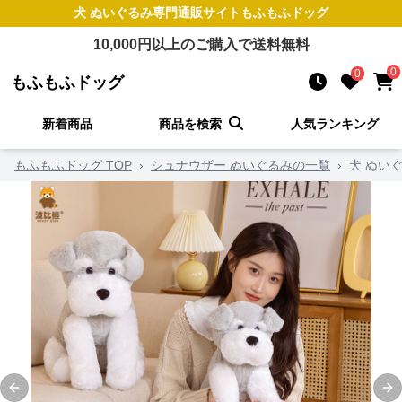
犬 ぬいぐるみ
専門通販サイト
もふもふドッグ
10,000
円以上のご購入で送料無料
0
0
もふもふドッグ
新着商品
商品を検索
人気ランキング
もふもふドッグ TOP
›
シュナウザー ぬいぐるみの一覧
›
犬 ぬい
Previous slide
Ne