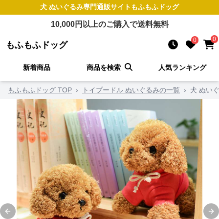
犬 ぬいぐるみ
専門通販サイト
もふもふドッグ
10,000
円以上のご購入で送料無料
0
0
もふもふドッグ
新着商品
商品を検索
人気ランキング
もふもふドッグ TOP
›
トイプードル ぬいぐるみの一覧
›
犬 ぬい
Previous slide
Ne