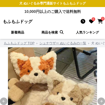
犬 ぬいぐるみ
専門通販サイト
もふもふドッグ
10,000
円以上のご購入で送料無料
0
0
もふもふドッグ
新着商品
商品を検索
人気ランキング
もふもふドッグ TOP
›
シュナウザー ぬいぐるみの一覧
›
犬 ぬい
Previous slide
Ne