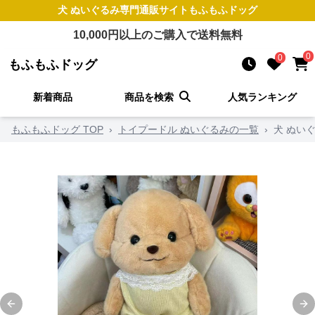
犬 ぬいぐるみ
専門通販サイト
もふもふドッグ
10,000
円以上のご購入で送料無料
0
0
もふもふドッグ
新着商品
商品を検索
人気ランキング
もふもふドッグ TOP
›
トイプードル ぬいぐるみの一覧
›
犬 ぬい
Previous slide
Ne