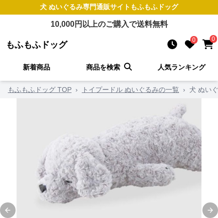
犬 ぬいぐるみ
専門通販サイト
もふもふドッグ
10,000
円以上のご購入で送料無料
0
0
もふもふドッグ
新着商品
商品を検索
人気ランキング
もふもふドッグ TOP
›
トイプードル ぬいぐるみの一覧
›
犬 ぬい
Previous slide
Ne