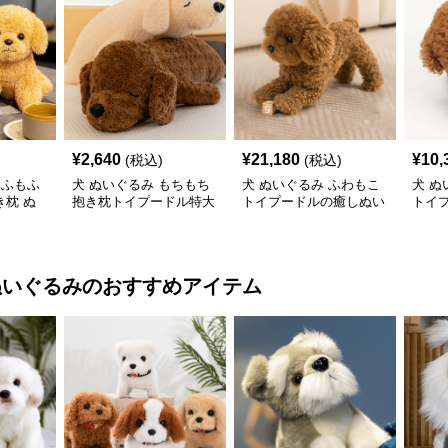
¥
2,640
¥
21,180
¥
10,
(税込)
(税込)
もふもふ
犬 ぬいぐるみ もちもち
犬 ぬいぐるみ ふわもこ
犬 ぬ
枕 ぬ
抱き枕トイプードル特大
トイプードルの癒しぬい
トイ
ぬいぐるみ
ぐるみ
み
ぬいぐるみ
のおすすめアイテム