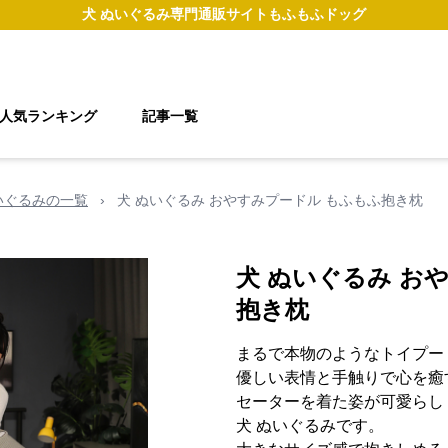
犬 ぬいぐるみ
専門通販サイト
もふもふドッグ
人気ランキング
記事一覧
いぐるみの一覧
›
犬 ぬいぐるみ おやすみプードル もふもふ抱き枕
犬 ぬいぐるみ お
抱き枕
まるで本物のようなトイプー
優しい表情と手触りで心を癒
セーターを着た姿が可愛らし
犬 ぬいぐるみです。