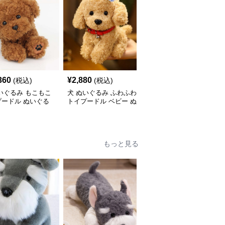
360
¥
2,880
¥
5,310
(税込)
(税込)
(税込)
いぐるみ もこもこ
犬 ぬいぐるみ ふわふわ
犬 ぬいぐるみ 垂れ耳が
プードル ぬいぐる
トイプードル ベビー ぬ
かわいい犬ぬいぐるみ
いぐるみ
もふもふ子犬
もっと見る