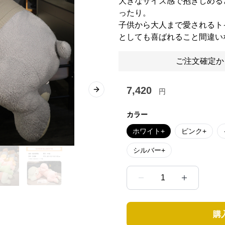
大きなサイズ感で抱きしめる
ったり。
子供から大人まで愛されるト
としても喜ばれること間違い
ご注文確定か
7,420
円
Next slide
カラー
ホワイト+
ピンク+
シルバー+
1
購