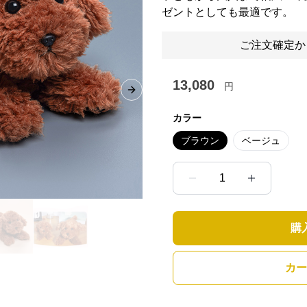
ゼントとしても最適です。
ご注文確定か
13,080
円
Next slide
カラー
ブラウン
ベージュ
1
購
カー