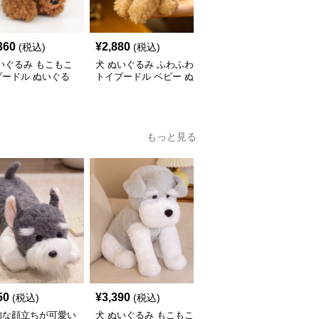
360
¥
2,880
¥
5,900
(税込)
(税込)
(税込)
いぐるみ もこもこ
犬 ぬいぐるみ ふわふわ
犬 ぬいぐるみ リアルな
プードル ぬいぐる
トイプードル ベビー ぬ
毛並みの動く犬ぬいぐる
いぐるみ
み
もっと見る
50
¥
3,390
¥
3,430
(税込)
(税込)
(税込)
的な顔立ちが可愛い
犬 ぬいぐるみ もこもこ
犬 ぬいぐるみ リアルな