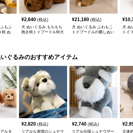
¥
2,640
¥
21,180
¥
10,
(税込)
(税込)
もふもふ
犬 ぬいぐるみ もちもち
犬 ぬいぐるみ ふわもこ
犬 ぬ
枕 ぬ
抱き枕トイプードル特大
トイプードルの癒しぬい
トイ
ぬいぐるみ
ぐるみ
み
ぬいぐるみ
のおすすめアイテム
¥
2,820
¥
2,740
¥
2,9
(税込)
(税込)
リアルタ
リアルな表情のシュナウ
リアル仕様シュナウザー
立体