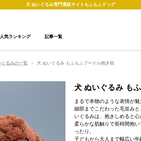
犬 ぬいぐるみ
専門通販サイト
もふもふドッグ
人気ランキング
記事一覧
いぐるみの一覧
›
犬 ぬいぐるみ もふもふプードル抱き枕
犬 ぬいぐるみ も
まるで本物のような表情が魅
細部までこだわった毛並みと
いぐるみは、抱きしめると心
柔らかな肌触りで長時間抱い
ったり。
子どもから大人まで幅広い年