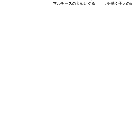
マルチーズの犬ぬいぐる
ッチ動く子犬の
み置き物
み愛らしい垂れ