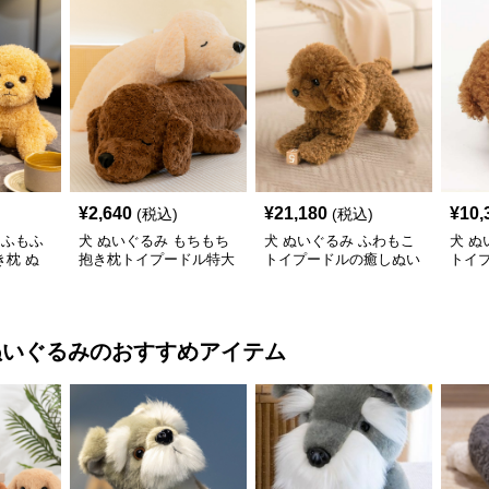
¥
2,640
¥
21,180
¥
10,
(税込)
(税込)
もふもふ
犬 ぬいぐるみ もちもち
犬 ぬいぐるみ ふわもこ
犬 ぬ
枕 ぬ
抱き枕トイプードル特大
トイプードルの癒しぬい
トイ
ぬいぐるみ
ぐるみ
み
ぬいぐるみ
のおすすめアイテム