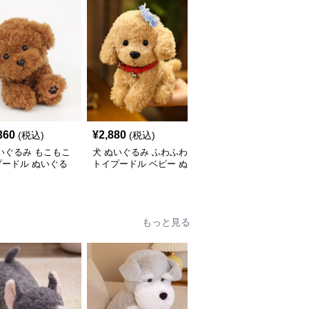
360
¥
2,880
¥
5,900
(税込)
(税込)
(税込)
いぐるみ もこもこ
犬 ぬいぐるみ ふわふわ
犬 ぬいぐるみ リアルな
プードル ぬいぐる
トイプードル ベビー ぬ
毛並みの動く犬ぬいぐる
いぐるみ
み
もっと見る