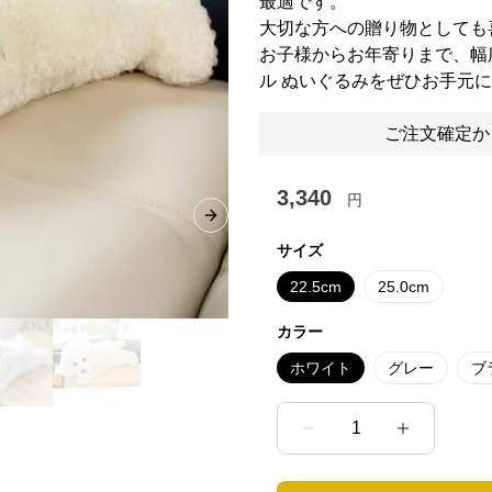
最適です。
大切な方への贈り物としても
お子様からお年寄りまで、幅
ル ぬいぐるみをぜひお手元
ご注文確定か
3,340
円
Next slide
サイズ
22.5cm
25.0cm
カラー
ホワイト
グレー
ブ
1