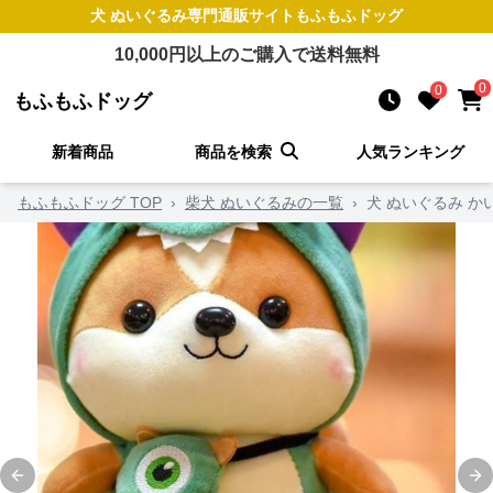
犬 ぬいぐるみ
専門通販サイト
もふもふドッグ
10,000
円以上のご購入で送料無料
0
0
もふもふドッグ
新着商品
商品を検索
人気ランキング
もふもふドッグ TOP
›
柴犬 ぬいぐるみの一覧
›
犬 ぬいぐるみ か
Previous slide
Ne