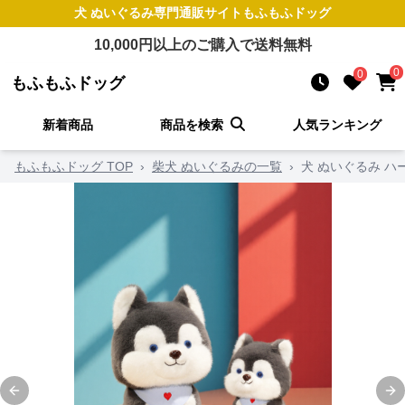
犬 ぬいぐるみ
専門通販サイト
もふもふドッグ
10,000
円以上のご購入で送料無料
0
0
もふもふドッグ
新着商品
商品を検索
人気ランキング
もふもふドッグ TOP
›
柴犬 ぬいぐるみの一覧
›
犬 ぬいぐるみ 
Previous slide
Ne