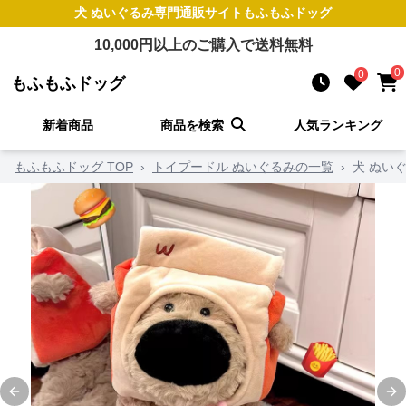
犬 ぬいぐるみ
専門通販サイト
もふもふドッグ
10,000
円以上のご購入で送料無料
0
0
もふもふドッグ
新着商品
商品を検索
人気ランキング
もふもふドッグ TOP
›
トイプードル ぬいぐるみの一覧
›
犬 ぬい
Previous slide
Ne