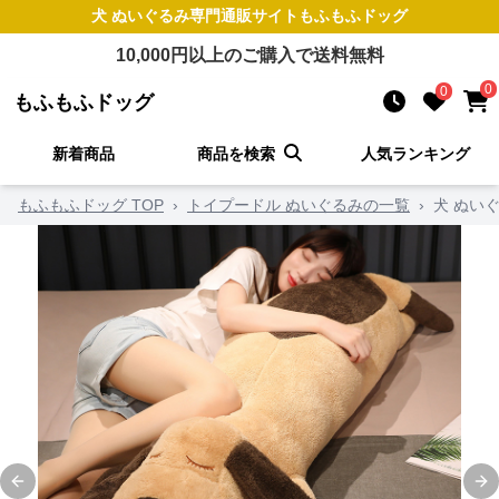
犬 ぬいぐるみ
専門通販サイト
もふもふドッグ
10,000
円以上のご購入で送料無料
0
0
もふもふドッグ
新着商品
商品を検索
人気ランキング
もふもふドッグ TOP
›
トイプードル ぬいぐるみの一覧
›
犬 ぬい
Previous slide
Ne