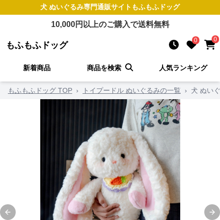
犬 ぬいぐるみ
専門通販サイト
もふもふドッグ
10,000
円以上のご購入で送料無料
0
0
もふもふドッグ
新着商品
商品を検索
人気ランキング
もふもふドッグ TOP
›
トイプードル ぬいぐるみの一覧
›
犬 ぬい
Previous slide
Ne