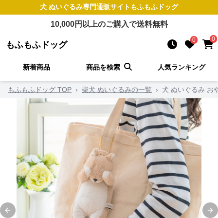
犬 ぬいぐるみ
専門通販サイト
もふもふドッグ
10,000
円以上のご購入で送料無料
0
0
もふもふドッグ
新着商品
商品を検索
人気ランキング
もふもふドッグ TOP
›
柴犬 ぬいぐるみの一覧
›
犬 ぬいぐるみ 
Previous slide
Ne