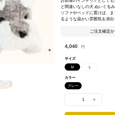
お部屋のインテリアとしても
と間違いなしの犬 ぬいぐる
ソファやベッドに置けば、ま
るような温かい雰囲気を演出
ご注文確定か
4,040
円
Next slide
サイズ
M
L
カラー
グレー
1