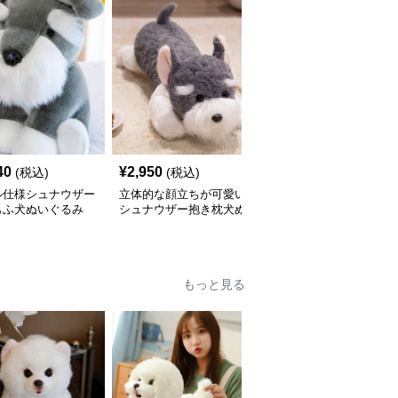
40
¥
2,950
¥
3,390
(税込)
(税込)
(税込)
ル仕様シュナウザー
立体的な顔立ちが可愛い
犬 ぬいぐるみ もこもこ
もふ犬ぬいぐるみ
シュナウザー抱き枕犬ぬ
素材のシュナウザー抱き
いぐるみ
枕ぬいぐるみ
もっと見る