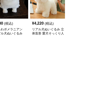
80
¥
4,220
¥
3,690
(税込)
(税込)
(税込)
ふわポメラニアン
リアル犬ぬいぐるみ 立
ボーダー服を着たポメラ
アル犬ぬいぐるみ
体造形 愛犬そっくり人
ニアン犬ぬいぐるみ
形