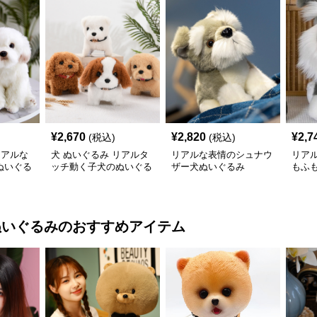
¥
2,670
¥
2,820
¥
2,7
(税込)
(税込)
リアルな
犬 ぬいぐるみ リアルタ
リアルな表情のシュナウ
リア
ぬいぐる
ッチ動く子犬のぬいぐる
ザー犬ぬいぐるみ
もふ
み愛らしい垂れ耳
ぬいぐるみ
のおすすめアイテム