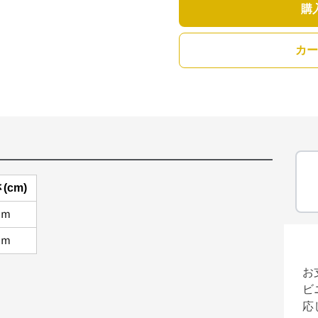
購
カー
(cm)
ｃｍ
ｃｍ
お
ビ
応