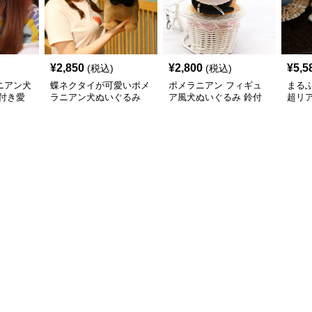
¥
2,850
¥
2,800
¥
5,5
(税込)
(税込)
ニアン犬
蝶ネクタイが可愛いポメ
ポメラニアン フィギュ
まる
付き愛
ラニアン犬ぬいぐるみ
ア風犬ぬいぐるみ 鈴付
超リ
き首輪