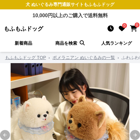
犬 ぬいぐるみ
専門通販サイト
もふもふドッグ
10,000
円以上のご購入で送料無料
0
0
もふもふドッグ
新着商品
商品を検索
人気ランキング
もふもふドッグ TOP
›
ポメラニアン ぬいぐるみの一覧
›
ふわふわ
Previous slide
Ne