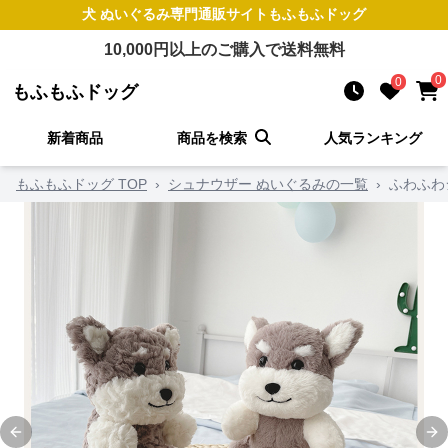
犬 ぬいぐるみ
専門通販サイト
もふもふドッグ
10,000
円以上のご購入で送料無料
0
0
もふもふドッグ
新着商品
商品を検索
人気ランキング
もふもふドッグ TOP
›
シュナウザー ぬいぐるみの一覧
›
ふわふわ
Previous slide
Ne