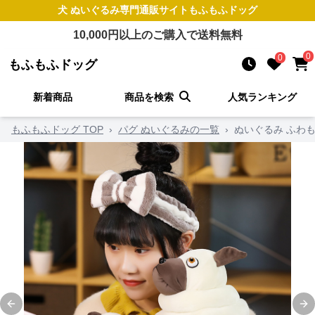
犬 ぬいぐるみ
専門通販サイト
もふもふドッグ
10,000
円以上のご購入で送料無料
0
0
もふもふドッグ
新着商品
商品を検索
人気ランキング
もふもふドッグ TOP
›
パグ ぬいぐるみの一覧
›
ぬいぐるみ ふわ
Previous slide
Ne