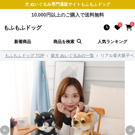
犬 ぬいぐるみ
専門通販サイト
もふもふドッグ
10,000
円以上のご購入で送料無料
0
0
もふもふドッグ
新着商品
商品を検索
人気ランキング
もふもふドッグ TOP
›
柴犬 ぬいぐるみの一覧
›
リアル柴犬親子ペ
Previous slide
Ne