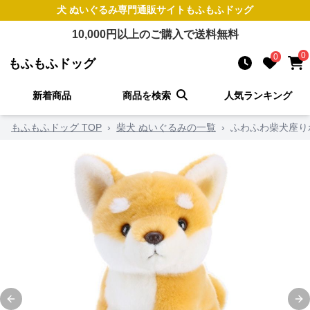
犬 ぬいぐるみ
専門通販サイト
もふもふドッグ
10,000
円以上のご購入で送料無料
0
0
もふもふドッグ
新着商品
商品を検索
人気ランキング
もふもふドッグ TOP
›
柴犬 ぬいぐるみの一覧
›
ふわふわ柴犬座り
Previous slide
Ne