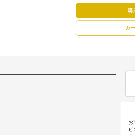
購
カー
お
ビ