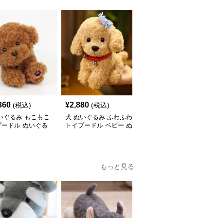
360
¥
2,880
¥
5,310
(税込)
(税込)
(税込)
いぐるみ もこもこ
犬 ぬいぐるみ ふわふわ
犬 ぬいぐるみ 垂れ耳が
プードル ぬいぐる
トイプードル ベビー ぬ
かわいい犬ぬいぐるみ
いぐるみ
もふもふ子犬
もっと見る