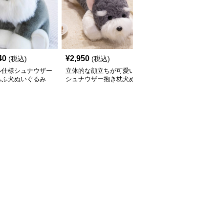
40
¥
2,950
¥
3,390
(税込)
(税込)
(税込)
ル仕様シュナウザー
立体的な顔立ちが可愛い
犬 ぬいぐるみ もこもこ
もふ犬ぬいぐるみ
シュナウザー抱き枕犬ぬ
素材のシュナウザー抱き
いぐるみ
枕ぬいぐるみ