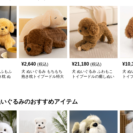
¥
2,640
¥
21,180
¥
10,
(税込)
(税込)
もふもふ
犬 ぬいぐるみ もちもち
犬 ぬいぐるみ ふわもこ
犬 ぬ
枕 ぬ
抱き枕トイプードル特大
トイプードルの癒しぬい
トイ
ぬいぐるみ
ぐるみ
み
ぬいぐるみ
のおすすめアイテム