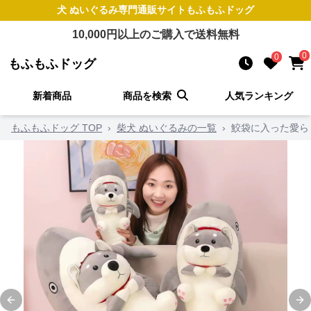
犬 ぬいぐるみ
専門通販サイト
もふもふドッグ
10,000
円以上のご購入で送料無料
0
0
もふもふドッグ
新着商品
商品を検索
人気ランキング
もふもふドッグ TOP
›
柴犬 ぬいぐるみの一覧
›
鮫袋に入った愛ら
Previous slide
Ne