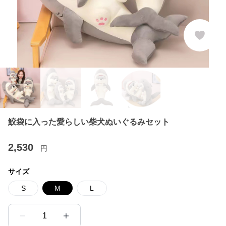
鮫袋に入った愛らしい柴犬ぬいぐるみセット
2,530
円
サイズ
S
M
L
1