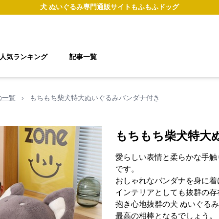
犬 ぬいぐるみ
専門通販サイト
もふもふドッグ
人気ランキング
記事一覧
の一覧
›
もちもち柴犬特大ぬいぐるみバンダナ付き
もちもち柴犬特大
愛らしい表情と柔らかな手触
です。
おしゃれなバンダナを身に着
インテリアとしても抜群の存
抱き心地抜群の犬 ぬいぐる
最高の相棒となるでしょう。