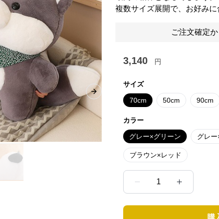
複数サイズ展開で、お好みに
ご注文確定か
3,140
円
サイズ
Next slide
70cm
50cm
90cm
カラー
グレー×グリーン
グレー
ブラウン×レッド
1
購