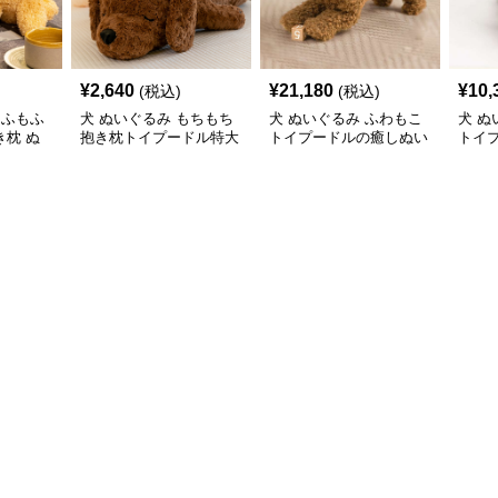
¥
2,640
¥
21,180
¥
10,
(税込)
(税込)
もふもふ
犬 ぬいぐるみ もちもち
犬 ぬいぐるみ ふわもこ
犬 ぬ
枕 ぬ
抱き枕トイプードル特大
トイプードルの癒しぬい
トイ
ぬいぐるみ
ぐるみ
み