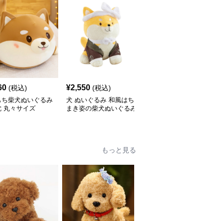
60
¥
2,550
¥
3,050
(税込)
(税込)
(税込)
もち柴犬ぬいぐるみ
犬 ぬいぐるみ 和風はち
犬 ぬいぐるみ 舌出しお
 丸々サイズ
まき姿の柴犬ぬいぐるみ
座り柴犬
もっと見る