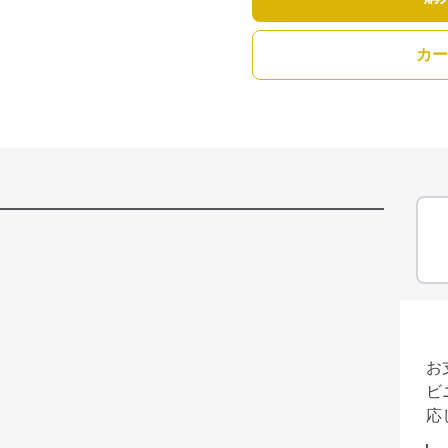
カー
お
ビ
応