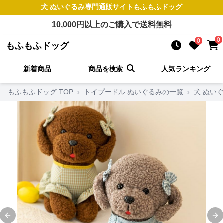
犬 ぬいぐるみ
専門通販サイト
もふもふドッグ
10,000
円以上のご購入で送料無料
0
0
もふもふドッグ
新着商品
商品を検索
人気ランキング
もふもふドッグ TOP
›
トイプードル ぬいぐるみの一覧
›
犬 ぬい
Previous slide
Ne